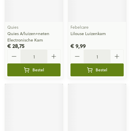
Quies
Febelcare
Quies A/luizen+neten
Lilouse Luizenkam
Electronische Kam
€ 28,75
€ 9,99
Aantal
Aantal
Bestel
Bestel