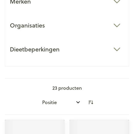
Merken
filter
Organisaties
filter
Dieetbeperkingen
filter
23
producten
Sorteer op: