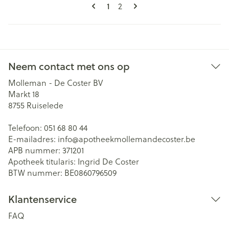
Pagina's
U lees momenteel pagina
1
Pagina
2
Neem contact met ons op
Molleman - De Coster BV
Markt 18
8755
Ruiselede
Telefoon:
051 68 80 44
E-mailadres:
info@
apotheekmollemandecoster.be
APB nummer:
371201
Apotheek titularis:
Ingrid De Coster
BTW nummer:
BE0860796509
Klantenservice
FAQ