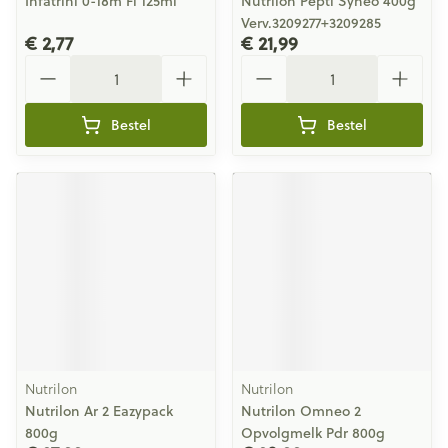
Infatrini 0-18m Fl 125ml
Nutrilon Pepti Syneo 400g
Verv.3209277+3209285
€ 2,77
€ 21,99
Aantal
Aantal
Bestel
Bestel
Nutrilon
Nutrilon
Nutrilon Ar 2 Eazypack
Nutrilon Omneo 2
800g
Opvolgmelk Pdr 800g