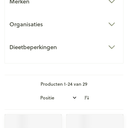
Merken
filter
Organisaties
filter
Dieetbeperkingen
filter
Producten
1
-
24
van
29
Sorteer op: