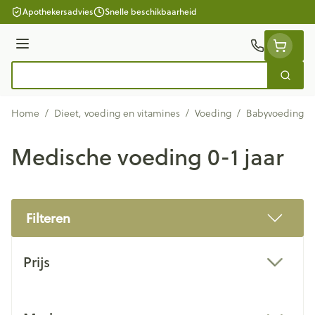
Ga naar de inhoud
Apothekersadvies
Snelle beschikbaarheid
Menu
Zoek
Product, merk, categorie...
Home
/
Dieet, voeding en vitamines
/
Voeding
/
Babyvoeding
/
Medische voeding 0-1 jaar
Filteren
Doorgaan naar productlijst
Prijs
filter