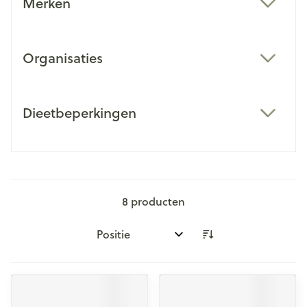
Merken
filter
Organisaties
filter
Dieetbeperkingen
filter
8
producten
Sorteer op: