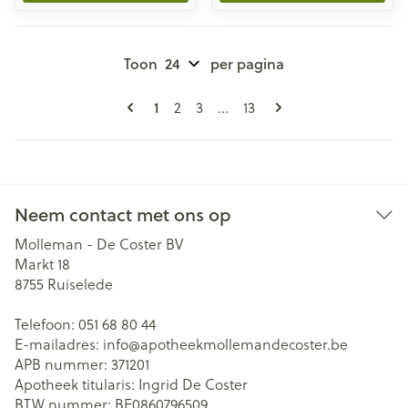
Toon
per pagina
Pagina's
U lees momenteel pagina
1
Pagina
Pagina
Pagina
2
3
...
13
Neem contact met ons op
Molleman - De Coster BV
Markt 18
8755
Ruiselede
Telefoon:
051 68 80 44
E-mailadres:
info@
apotheekmollemandecoster.be
APB nummer:
371201
Apotheek titularis:
Ingrid De Coster
BTW nummer:
BE0860796509