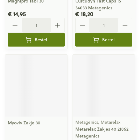
Magnipro Tabl 30
Curcudyn Fast Caps 15
34033 Metagenics
€ 14,95
€ 18,20
Aantal
Aantal
Bestel
Bestel
Metagenics, Metarelax
Myoviv Zakje 30
Metarelax Zakjes 40 21862
Metagenics