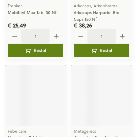
Trenker
Arkocaps, Arkopharma
Mobilityl Max Tabl 30 Nf
Arkocaps Harpadol Bio
Caps 150 Nf
€ 25,49
€ 38,26
Aantal
Aantal
Bestel
Bestel
Febelcare
Metagenics