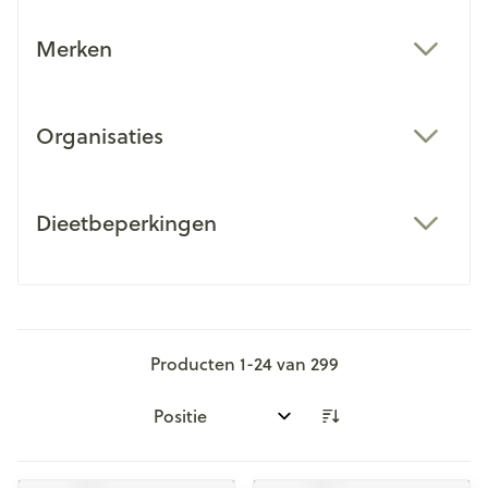
Merken
filter
Organisaties
filter
Dieetbeperkingen
filter
Producten
1
-
24
van
299
Sorteer op: