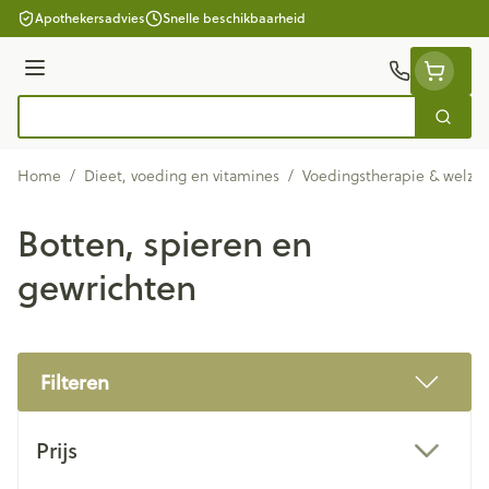
Ga naar de inhoud
Apothekersadvies
Snelle beschikbaarheid
Menu
Zoek
Product, merk, categorie...
Home
/
Dieet, voeding en vitamines
/
Voedingstherapie & welzij
Botten, spieren en
gewrichten
Filteren
Doorgaan naar productlijst
Prijs
filter