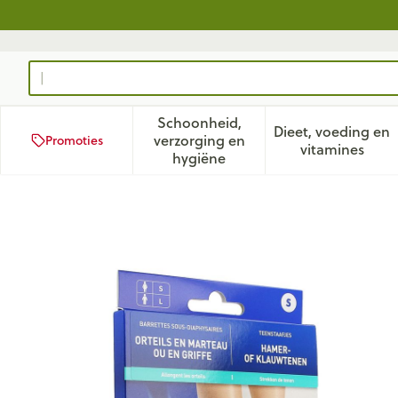
Ga naar de inhoud
Product, merk, categorie...
Schoonheid,
Dieet, voeding en
verzorging en
Promoties
Toon submenu voor Schoonhei
Toon subm
vitamines
hygiëne
Epitact Hamerteen-klauwtee