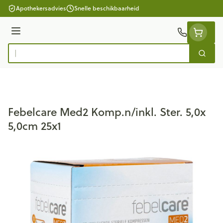
Ga naar de inhoud
Apothekersadvies
Snelle beschikbaarheid
Menu
Zoek
Product, merk, categorie...
Febelcare Med2 Komp.n/inkl. Ster. 5,0x
5,0cm 25x1