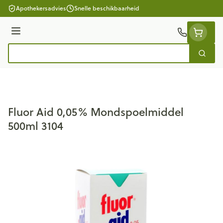
Ga naar de inhoud
Apothekersadvies
Snelle beschikbaarheid
Menu
Zoek
Product, merk, categorie...
Fluor Aid 0,05% Mondspoelmiddel
500ml 3104