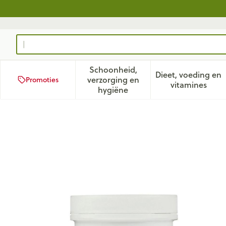
Ga naar de inhoud
Product, merk, categorie...
Schoonheid,
Dieet, voeding en
verzorging en
Promoties
Toon submenu voor Schoonhei
Toon subm
vitamines
hygiëne
Quercetine Forte Caps 120