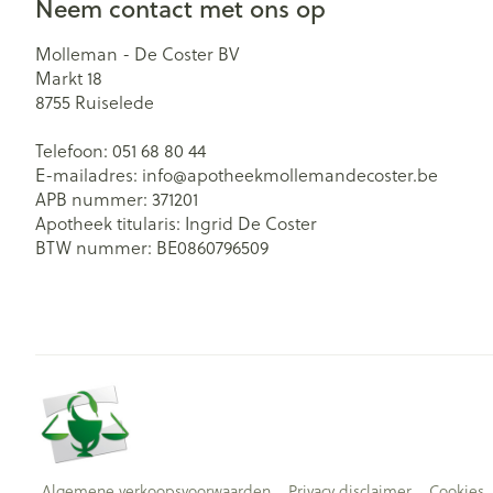
Neem contact met ons op
Molleman - De Coster BV
Markt 18
8755
Ruiselede
Telefoon:
051 68 80 44
E-mailadres:
info@
apotheekmollemandecoster.be
APB nummer:
371201
Apotheek titularis:
Ingrid De Coster
BTW nummer:
BE0860796509
Algemene verkoopsvoorwaarden
Privacy disclaimer
Cookies