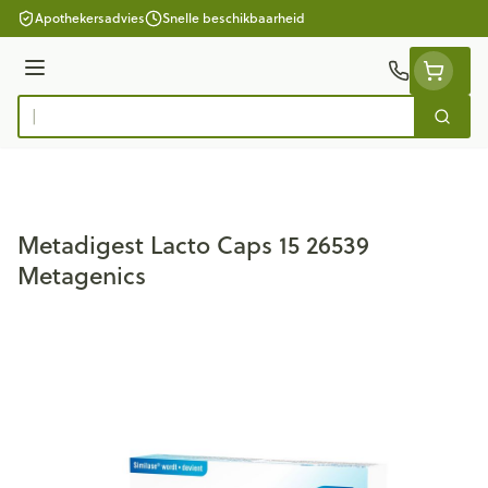
Ga naar de inhoud
Apothekersadvies
Snelle beschikbaarheid
Menu
Zoek
Product, merk, categorie...
Metadigest Lacto Caps 15 26539
Metagenics