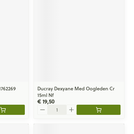
1762269
Ducray Dexyane Med Oogleden Cr
15ml Nf
€ 19,50
Aantal