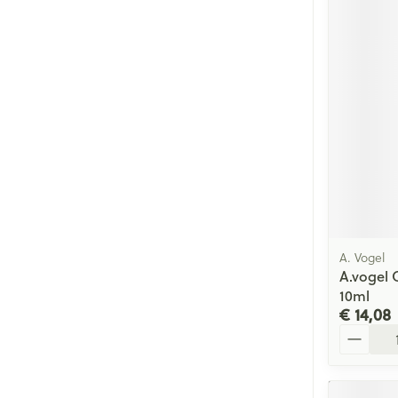
A. Vogel
A.vogel 
10ml
€ 14,08
Aantal