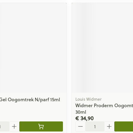
Gel Oogomtrek N/parf 15ml
Louis Widmer
Widmer Proderm Oogomt
30ml
€ 34,90
Aantal