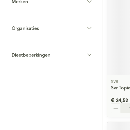
Merken
filter
Organisaties
filter
Dieetbeperkingen
filter
SVR
Svr Topi
€ 24,52
Aantal