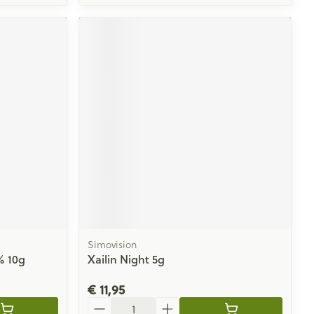
Simovision
% 10g
Xailin Night 5g
€ 11,95
Aantal