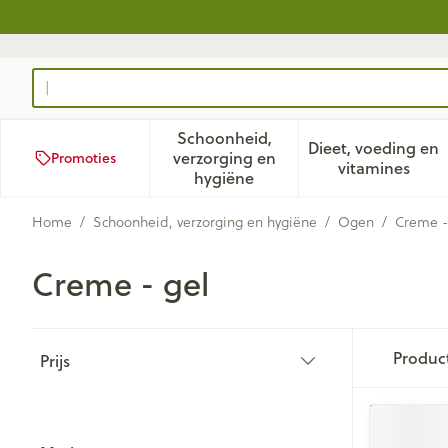
Ga naar de inhoud
Product, merk, categorie...
Schoonheid,
Dieet, voeding en
verzorging en
Promoties
Toon submenu voor Schoonhei
Toon subm
vitamines
hygiëne
Home
/
Schoonheid, verzorging en hygiëne
/
Ogen
/
Creme -
Creme - gel
Doorgaan naar productlijst
Produc
Prijs
filter