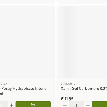
Posay
Simovision
 Posay Hydraphase Intens
Xailin Gel Carbomere 0.2
ml
€ 11,95
Aantal