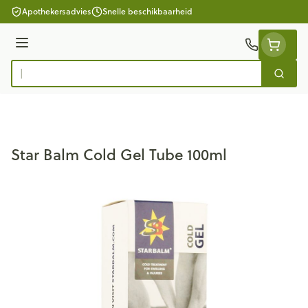
Ga naar de inhoud
Apothekersadvies
Snelle beschikbaarheid
Menu
Zoek
Product, merk, categorie...
Star Balm Cold Gel Tube 100ml