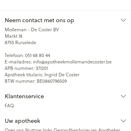
Neem contact met ons op
Molleman - De Coster BV
Markt 18
8755
Ruiselede
Telefoon:
051 68 80 44
E-mailadres:
info@
apotheekmollemandecoster.be
APB nummer:
371201
Apotheek titularis:
Ingrid De Coster
BTW nummer:
BE0860796509
Klantenservice
FAQ
Uw apotheek
Over ons
Nuttige links
Gezondheidsnieuws
Apotheker