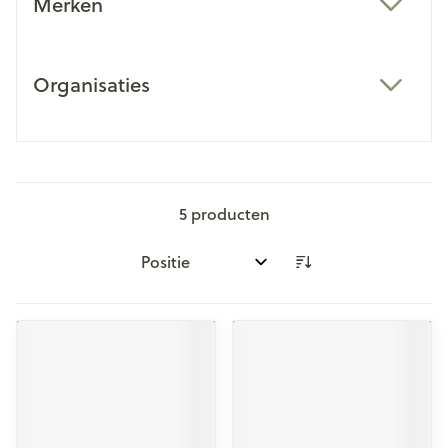
Merken
filter
Organisaties
filter
5
producten
Sorteer op: