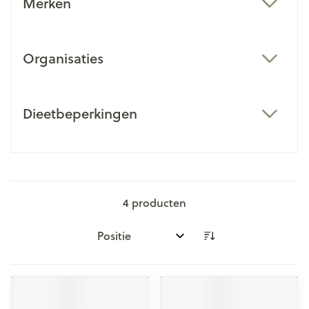
Merken
filter
Organisaties
filter
Dieetbeperkingen
filter
4
producten
Sorteer op: