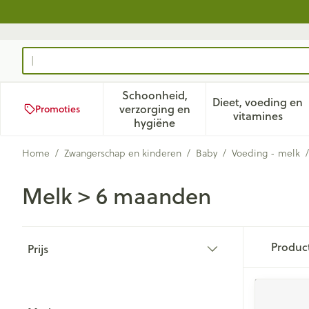
Ga naar de inhoud
Product, merk, categorie...
Schoonheid,
Dieet, voeding en
verzorging en
Promoties
Toon submenu voor Schoonhei
Toon subm
vitamines
hygiëne
Home
/
Zwangerschap en kinderen
/
Baby
/
Voeding - melk
/
Melk > 6 maanden
Doorgaan naar productlijst
Produc
Prijs
filter