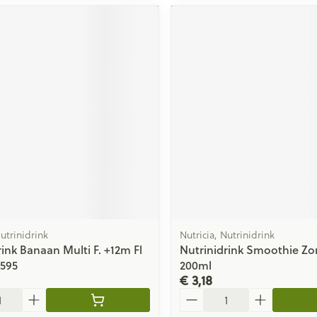
Nutrinidrink
Nutricia, Nutrinidrink
rink Banaan Multi F. +12m Fl
Nutrinidrink Smoothie Zom
5595
200ml
€ 3,18
Aantal