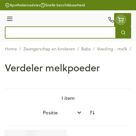
Ga naar de inhoud
Apothekersadvies
Snelle beschikbaarheid
Menu
Zoek
Product, merk, categorie...
Home
/
Zwangerschap en kinderen
/
Baby
/
Voeding - melk
/
V
Verdeler melkpoeder
1
item
Sorteer op: