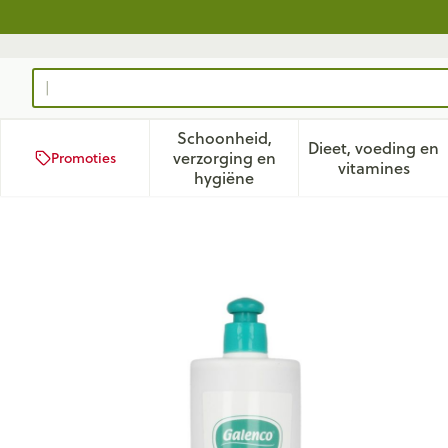
Ga naar de inhoud
Product, merk, categorie...
Schoonheid,
Dieet, voeding en
verzorging en
Promoties
Toon submenu voor Schoonhei
Toon subm
vitamines
hygiëne
Galenco Bb Badolie 400ml