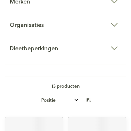
Merken
filter
Organisaties
filter
Dieetbeperkingen
filter
13
producten
Sorteer op: