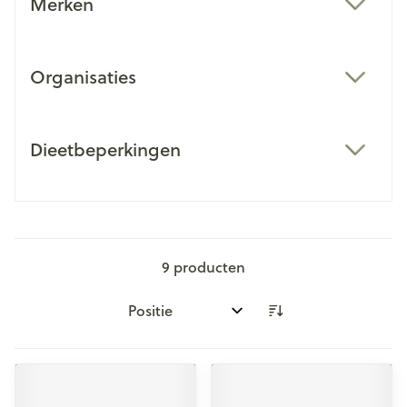
Merken
filter
Organisaties
filter
Dieetbeperkingen
filter
9
producten
Sorteer op: