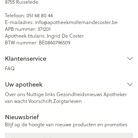
8755
Ruiselede
Telefoon:
051 68 80 44
E-mailadres:
info@
apotheekmollemandecoster.be
APB nummer:
371201
Apotheek titularis:
Ingrid De Coster
BTW nummer:
BE0860796509
Klantenservice
FAQ
Uw apotheek
Over ons
Nuttige links
Gezondheidsnieuws
Apotheker
van wacht
Voorschrift
Zorgtarieven
Nieuwsbrief
Blijf op de hoogte van nieuwe producten en promoties
E-mail adres