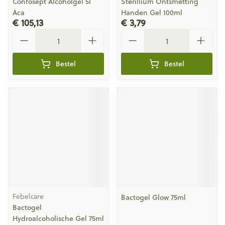
Confosept Alcoholgel 5l
Sterillium Ontsmetting
Aca
Handen Gel 100ml
€ 105,13
€ 3,79
Aantal
Aantal
Bestel
Bestel
Febelcare
Bactogel Glow 75ml
Bactogel
Hydroalcoholische Gel 75ml