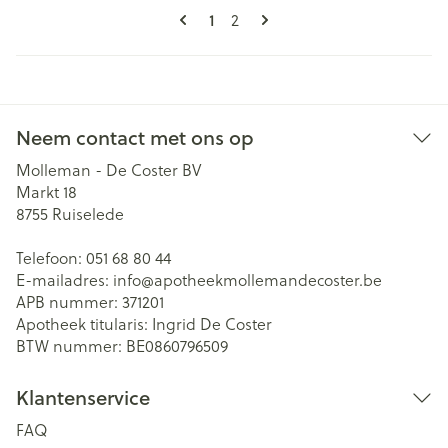
Pagina's
U lees momenteel pagina
Pagina
1
2
Neem contact met ons op
Molleman - De Coster BV
Markt 18
8755
Ruiselede
Telefoon:
051 68 80 44
E-mailadres:
info@
apotheekmollemandecoster.be
APB nummer:
371201
Apotheek titularis:
Ingrid De Coster
BTW nummer:
BE0860796509
Klantenservice
FAQ