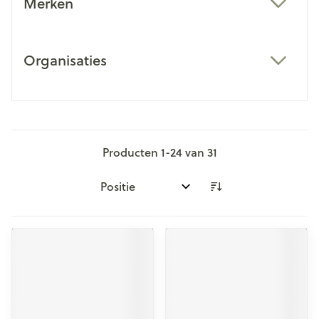
Merken
filter
Organisaties
filter
Producten
1
-
24
van
31
Sorteer op: