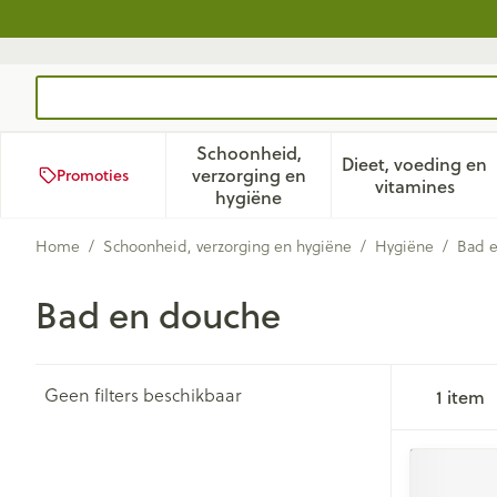
Ga naar de inhoud
Product, merk, categorie...
Schoonheid,
Dieet, voeding en
verzorging en
Promoties
Toon submenu voor Schoonhei
Toon subm
vitamines
hygiëne
Home
/
Schoonheid, verzorging en hygiëne
/
Hygiëne
/
Bad 
Bad en douche
Geen filters beschikbaar
1
item