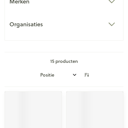
Merken
filter
Organisaties
filter
15
producten
Sorteer op: