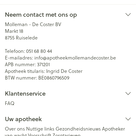
Neem contact met ons op
Molleman - De Coster BV
Markt 18
8755
Ruiselede
Telefoon:
051 68 80 44
E-mailadres:
info@
apotheekmollemandecoster.be
APB nummer:
371201
Apotheek titularis:
Ingrid De Coster
BTW nummer:
BE0860796509
Klantenservice
FAQ
Uw apotheek
Over ons
Nuttige links
Gezondheidsnieuws
Apotheker
van wacht
Voorschrift
Zorgtarieven