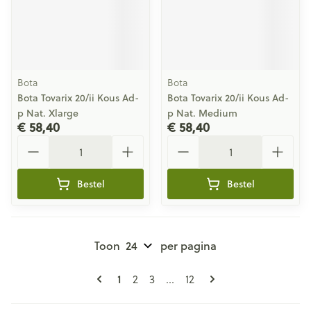
Bota
Bota
Bota Tovarix 20/ii Kous Ad-
Bota Tovarix 20/ii Kous Ad-
p Nat. Xlarge
p Nat. Medium
€ 58,40
€ 58,40
Aantal
Aantal
Bestel
Bestel
Toon
per pagina
Pagina's
U lees momenteel pagina
1
Pagina
Pagina
Pagina
2
3
...
12