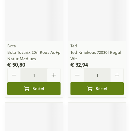
Bota
Ted
Bota Tovarix 20/i Kous Ad+p
Ted Kniekous 72030l Regul
Natur Medium
Wit
€ 50,80
€ 32,94
Aantal
Aantal
Bestel
Bestel