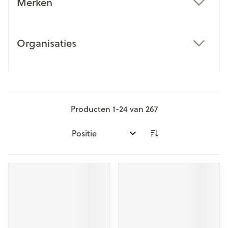
Merken
filter
Organisaties
filter
Producten
1
-
24
van
267
Sorteer op: