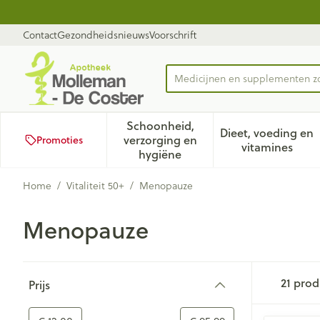
Ga naar de inhoud
Dia 1 van 1
Contact
Gezondheidsnieuws
Voorschrift
Medicijnen en supplement
Product, merk, categorie...
Schoonheid,
Dieet, voeding en
verzorging en
Promoties
Toon submenu voor Schoonhei
Toon subm
vitamines
hygiëne
Home
/
Vitaliteit 50+
/
Menopauze
Menopauze
Doorgaan naar productlijst
21
prod
Prijs
filter