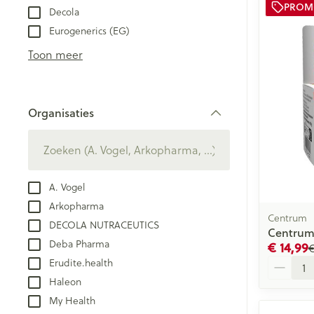
PRO
Decola
Eurogenerics (EG)
Toon meer
Organisaties
filter
A. Vogel
Arkopharma
Centrum
DECOLA NUTRACEUTICS
Centrum
Deba Pharma
€ 14,99
€
Aantal
Erudite.health
Haleon
My Health