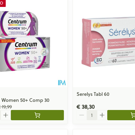
MO
Serelys Tabl 60
 Women 50+ Comp 30
€ 38,30
 19,99
Aantal