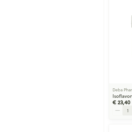
Deba Pha
Isoflavo
€ 23,40
Aantal