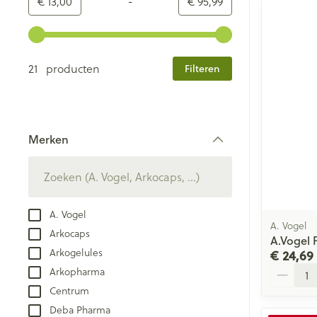
-
Minimumwaarde
Maximale waarde
€ 13,00
€ 95,99
Gebruik de pijltjestoetsen links en rechts om de minim
21 producten
Filteren
Merken
filter
A. Vogel
A. Vogel
Arkocaps
A.Vogel 
Arkogelules
€ 24,69
Aantal
Arkopharma
Centrum
Deba Pharma