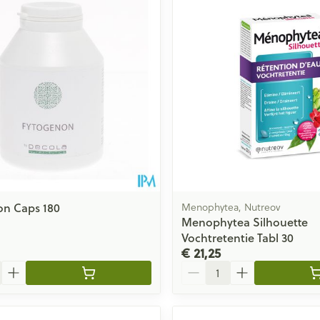
on Caps 180
Menophytea, Nutreov
Menophytea Silhouette
Vochtretentie Tabl 30
€ 21,25
Aantal