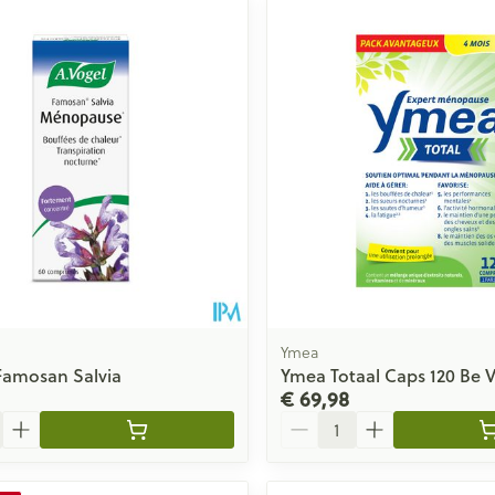
ale en maximale prijswaarden aan te passen.
Ymea
Famosan Salvia
Ymea Totaal Caps 120 Be 
€ 69,98
Aantal