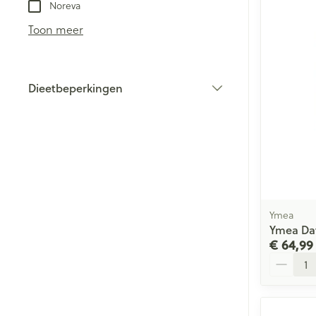
Noreva
Toon meer
Dieetbeperkingen
filter
Ymea
Ymea Day
€ 64,99
Aantal