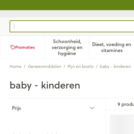
Ga naar de inhoud
Product, merk, categorie...
Schoonheid,
Dieet, voeding en
verzorging en
Promoties
Toon submenu voor Schoonhei
Toon subm
vitamines
hygiëne
Home
/
Geneesmiddelen
/
Pijn en koorts
/
baby - kinderen
baby - kinderen
Doorgaan naar productlijst
9
prod
Prijs
filter