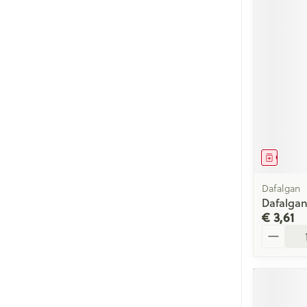
Genees
Dafalgan
Dafalgan
€ 3,61
Aantal