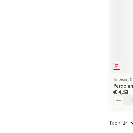
Genees
Johnson &
Perdola
€ 4,53
Aantal
Toon