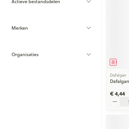
Actieve bestandsdelen
filter
Merken
filter
Organisaties
filter
Genees
Dafalgan
Dafalgan
€ 4,44
Aantal