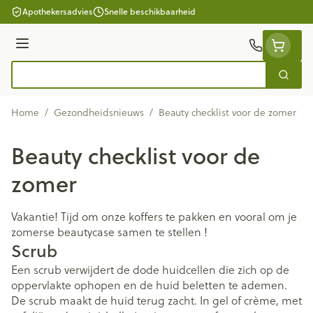
Ga naar de inhoud
Apothekersadvies
Snelle beschikbaarheid
Menu
Zoek
Product, merk, categorie...
Home
/
Gezondheidsnieuws
/
Beauty checklist voor de zomer
Beauty checklist voor de
zomer
Vakantie! Tijd om onze koffers te pakken en vooral om je
zomerse beautycase samen te stellen !
Scrub
Een scrub verwijdert de dode huidcellen die zich op de
oppervlakte ophopen en de huid beletten te ademen.
De scrub maakt de huid terug zacht. In gel of crème, met