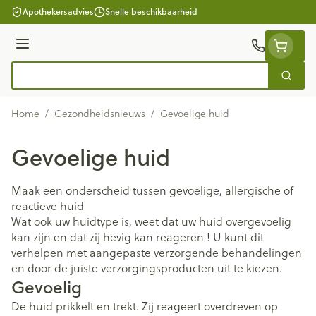
Ga naar de inhoud
Apothekersadvies
Snelle beschikbaarheid
Menu
Zoek
Product, merk, categorie...
Home
/
Gezondheidsnieuws
/
Gevoelige huid
Gevoelige huid
Maak een onderscheid tussen gevoelige, allergische of
reactieve huid
Wat ook uw huidtype is, weet dat uw huid overgevoelig
kan zijn en dat zij hevig kan reageren ! U kunt dit
verhelpen met aangepaste verzorgende behandelingen
en door de juiste verzorgingsproducten uit te kiezen.
Gevoelig
De huid prikkelt en trekt. Zij reageert overdreven op