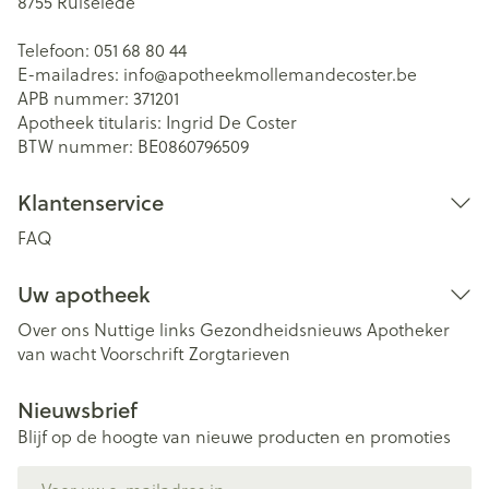
8755
Ruiselede
Telefoon:
051 68 80 44
E-mailadres:
info@
apotheekmollemandecoster.be
APB nummer:
371201
Apotheek titularis:
Ingrid De Coster
BTW nummer:
BE0860796509
Klantenservice
FAQ
Uw apotheek
Over ons
Nuttige links
Gezondheidsnieuws
Apotheker
van wacht
Voorschrift
Zorgtarieven
Nieuwsbrief
Blijf op de hoogte van nieuwe producten en promoties
E-mail adres