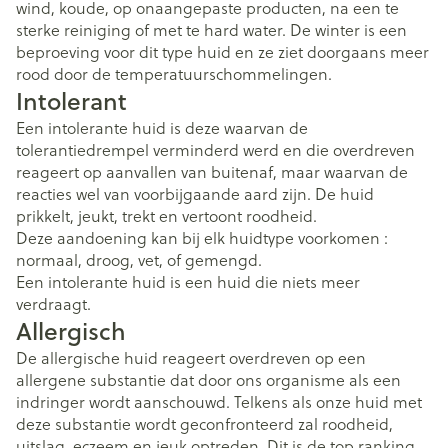
wind, koude, op onaangepaste producten, na een te
sterke reiniging of met te hard water. De winter is een
beproeving voor dit type huid en ze ziet doorgaans meer
rood door de temperatuurschommelingen.
Intolerant
Een intolerante huid is deze waarvan de
tolerantiedrempel verminderd werd en die overdreven
reageert op aanvallen van buitenaf, maar waarvan de
reacties wel van voorbijgaande aard zijn. De huid
prikkelt, jeukt, trekt en vertoont roodheid.
Deze aandoening kan bij elk huidtype voorkomen :
normaal, droog, vet, of gemengd.
Een intolerante huid is een huid die niets meer
verdraagt.
Allergisch
De allergische huid reageert overdreven op een
allergene substantie dat door ons organisme als een
indringer wordt aanschouwd. Telkens als onze huid met
deze substantie wordt geconfronteerd zal roodheid,
uitslag, eczeem en jeuk optreden. Dit is de top ranking