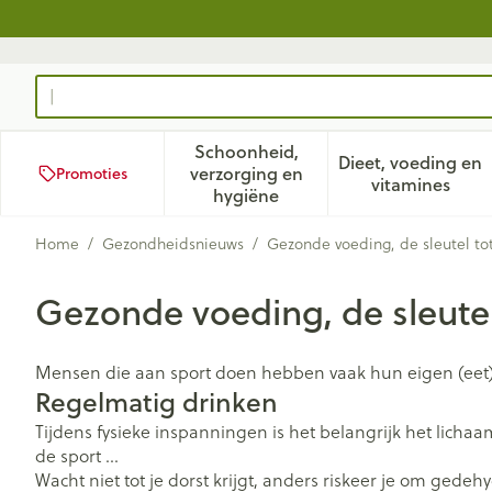
Ga naar de inhoud
Product, merk, categorie...
Schoonheid,
Dieet, voeding en
verzorging en
Promoties
Toon submenu voor Schoonhei
Toon subm
vitamines
hygiëne
Home
/
Gezondheidsnieuws
/
Gezonde voeding, de sleutel tot
Gezonde voeding, de sleutel 
Mensen die aan sport doen hebben vaak hun eigen (eet)ge
Regelmatig drinken
Tijdens fysieke inspanningen is het belangrijk het licha
de sport …
Wacht niet tot je dorst krijgt, anders riskeer je om gede