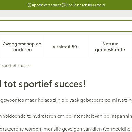
Apothekersadvies
Snelle beschikbaarheid
Zwangerschap en
Natuur
Vitaliteit 50+
d, verzorging en hygiëne categorie
enu voor Dieet, voeding en vitamines categorie
Toon submenu voor Zwangerschap en kinderen ca
Toon submenu voor Vitaliteit 
Toon subm
kinderen
geneeskunde
 sportief succes!
tot sportief succes!
woontes maar helaas zijn die vaak gebaseerd op misvattingen
am voldoende te hydrateren om de intensiteit van de inspannin
hydrateerd te worden, met alle gevolgen van dien (vermoeidheid