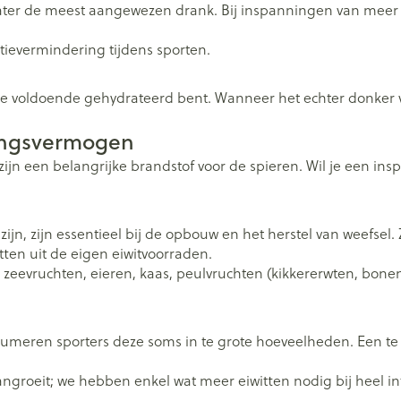
ter de meest aangewezen drank. Bij inspanningen van meer 
atievermindering tijdens sporten.
t je voldoende gehydrateerd bent. Wanneer het echter donker v
ingsvermogen
n een belangrijke brandstof voor de spieren. Wil je een ins
g zijn, zijn essentieel bij de opbouw en het herstel van weefse
tten uit de eigen eiwitvoorraden.
s, zeevruchten, eieren, kaas, peulvruchten (kikkererwten, bon
umeren sporters deze soms in te grote hoeveelheden. Een te
angroeit; we hebben enkel wat meer eiwitten nodig bij heel i