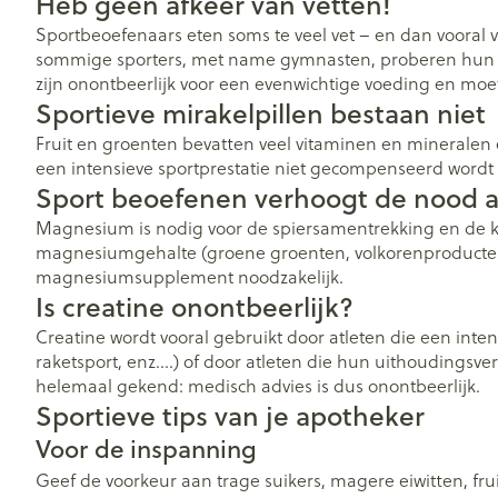
Heb geen afkeer van vetten!
Sportbeoefenaars eten soms te veel vet – en dan vooral v
sommige sporters, met name gymnasten, proberen hun vet
zijn onontbeerlijk voor een evenwichtige voeding en mo
Sportieve mirakelpillen bestaan niet
Fruit en groenten bevatten veel vitaminen en mineralen 
een intensieve sportprestatie niet gecompenseerd word
Sport beoefenen verhoogt de nood
Magnesium is nodig voor de spiersamentrekking en de k
magnesiumgehalte (groene groenten, volkorenproducten,
magnesiumsupplement noodzakelijk.
Is creatine onontbeerlijk?
Creatine wordt vooral gebruikt door atleten die een inte
raketsport, enz.…) of door atleten die hun uithoudingsver
helemaal gekend: medisch advies is dus onontbeerlijk.
Sportieve tips van je apotheker
Voor de inspanning
Geef de voorkeur aan trage suikers, magere eiwitten, fru