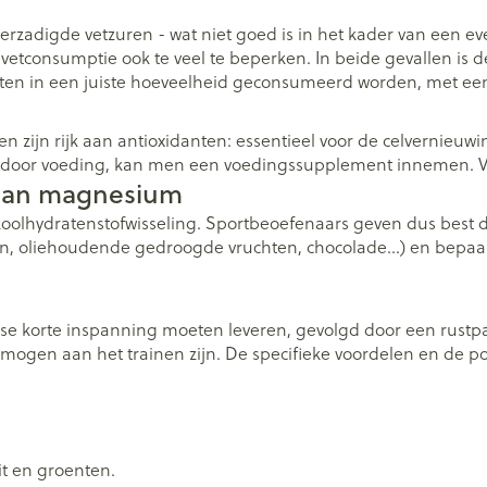
erzadigde vetzuren - wat niet goed is in het kader van een e
consumptie ook te veel te beperken. In beide gevallen is de
eten in een juiste hoeveelheid geconsumeerd worden, met ee
en zijn rijk aan antioxidanten: essentieel voor de celvernieu
t door voeding, kan men een voedingssupplement innemen. Vra
 aan magnesium
oolhydratenstofwisseling. Sportbeoefenaars geven dus best
 oliehoudende gedroogde vruchten, chocolade…) en bepaalde
nse korte inspanning moeten leveren, gevolgd door een rustpau
mogen aan het trainen zijn. De specifieke voordelen en de pote
it en groenten.