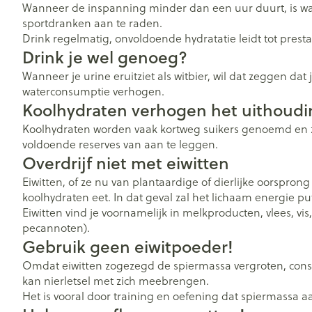
Wanneer de inspanning minder dan een uur duurt, is wa
sportdranken aan te raden.
Drink regelmatig, onvoldoende hydratatie leidt tot prest
Drink je wel genoeg?
Wanneer je urine eruitziet als witbier, wil dat zeggen da
waterconsumptie verhogen.
Koolhydraten verhogen het uithoud
Koolhydraten worden vaak kortweg suikers genoemd en zij
voldoende reserves van aan te leggen.
Overdrijf niet met eiwitten
Eiwitten, of ze nu van plantaardige of dierlijke oorspron
koolhydraten eet. In dat geval zal het lichaam energie pu
Eiwitten vind je voornamelijk in melkproducten, vlees, vi
pecannoten).
Gebruik geen eiwitpoeder!
Omdat eiwitten zogezegd de spiermassa vergroten, cons
kan nierletsel met zich meebrengen.
Het is vooral door training en oefening dat spiermassa a