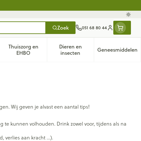
Oversc
Zoek
051 68 80 44
Klant menu
Thuiszorg en
Dieren en
Geneesmiddelen
tegorie
50+ categorie
enu voor Natuur geneeskunde categorie
Toon submenu voor Thuiszorg en EHBO categorie
Toon submenu voor Dieren en 
Toon subm
EHBO
insecten
. Wij geven je alvast een aantal tips!
g te kunnen volhouden. Drink zowel voor, tijdens als na
, verlies aan kracht …).