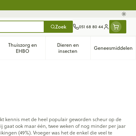
Oversc
Zoek
051 68 80 44
Klant menu
Thuiszorg en
Dieren en
Geneesmiddelen
tegorie
50+ categorie
enu voor Natuur geneeskunde categorie
Toon submenu voor Thuiszorg en EHBO categorie
Toon submenu voor Dieren en 
Toon subm
EHBO
insecten
maakt kennis met de heel populair geworden scheur op de
Hij gaat ook maar één, twee weken of nog minder per jaar
kingen (49%). Vroeger was het de enkel die veel te