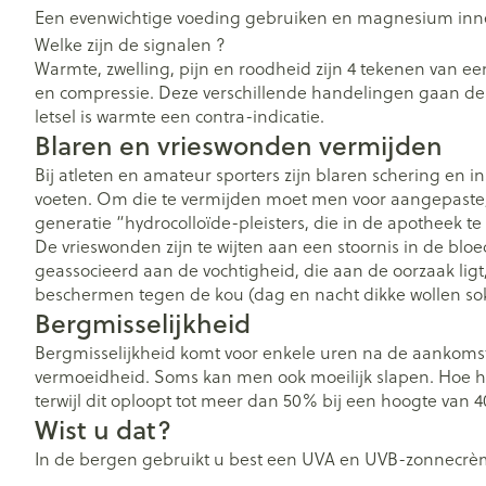
Een evenwichtige voeding gebruiken en magnesium in
Welke zijn de signalen ?
Warmte, zwelling, pijn en roodheid zijn 4 tekenen van een 
en compressie. Deze verschillende handelingen gaan de 
letsel is warmte een contra-indicatie.
Blaren en vrieswonden vermijden
Bij atleten en amateur sporters zijn blaren schering en
voeten. Om die te vermijden moet men voor aangepaste, 
generatie “hydrocolloïde-pleisters, die in de apotheek 
De vrieswonden zijn te wijten aan een stoornis in de blo
geassocieerd aan de vochtigheid, die aan de oorzaak ligt
beschermen tegen de kou (dag en nacht dikke wollen s
Bergmisselijkheid
Bergmisselijkheid komt voor enkele uren na de aankomst.
vermoeidheid. Soms kan men ook moeilijk slapen. Hoe ho
terwijl dit oploopt tot meer dan 50% bij een hoogte van 
Wist u dat?
In de bergen gebruikt u best een UVA en UVB-zonnecrè