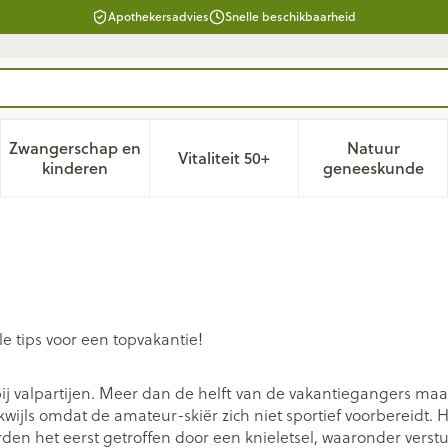
Apothekersadvies
Snelle beschikbaarheid
Zwangerschap en
Natuur
Vitaliteit 50+
d, verzorging en hygiëne categorie
enu voor Dieet, voeding en vitamines categorie
Toon submenu voor Zwangerschap en kinderen ca
Toon submenu voor Vitaliteit 
Toon subm
kinderen
geneeskunde
ele tips voor een topvakantie!
r bij valpartijen. Meer dan de helft van de vakantiegangers 
wijls omdat de amateur-skiër zich niet sportief voorbereidt. 
n het eerst getroffen door een knieletsel, waaronder verstui