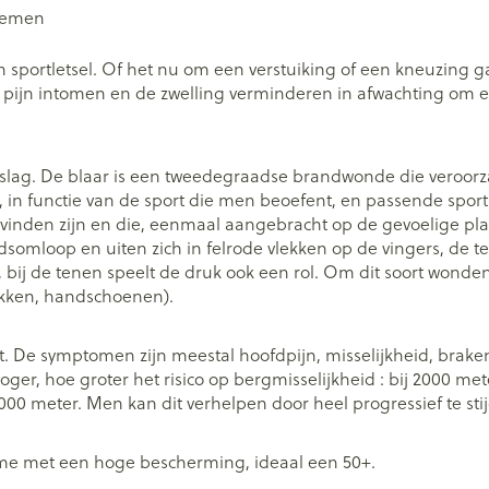
nemen
sportletsel. Of het nu om een verstuiking of een kneuzing gaat,
pijn intomen en de zwelling verminderen in afwachting om ev
 inslag. De blaar is een tweedegraadse brandwonde die veroor
in functie van de sport die men beoefent, en passende sport
te vinden zijn en die, eenmaal aangebracht op de gevoelige p
edsomloop en uiten zich in felrode vlekken op de vingers, de t
, bij de tenen speelt de druk ook een rol. Om dit soort wonde
okken, handschoenen).
 De symptomen zijn meestal hoofdpijn, misselijkheid, braken
ger, hoe groter het risico op bergmisselijkheid : bij 2000 m
4000 meter. Men kan dit verhelpen door heel progressief te sti
me met een hoge bescherming, ideaal een 50+.