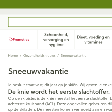
Ga naar de inhoud
Product, merk, categorie...
Schoonheid,
Dieet, voeding en
verzorging en
Promoties
Toon submenu voor Schoonhei
Toon subm
vitamines
hygiëne
Home
/
Gezondheidsnieuws
/
Sneeuwvakantie
Sneeuwvakantie
Je besluit staat vast, dit jaar ga je skiën. Wij geven je enk
De knie wordt het eerste slachtoffer.
Op de skipistes is de knie meestal het eerste slachtoffe
achterste kruisband (ACL). Deze ongevallen gebeuren dik
op de skilatten. De meesten komen vermoeid aan en worde