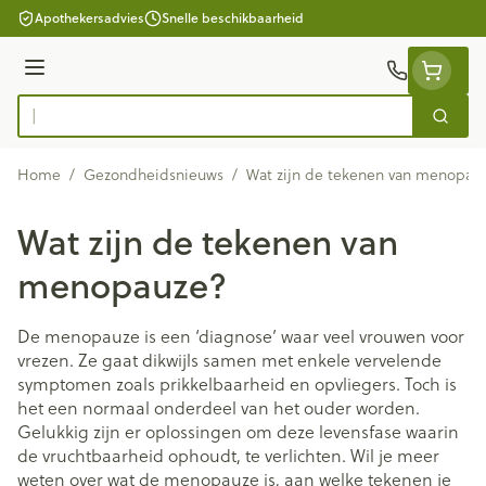
Ga naar de inhoud
Apothekersadvies
Snelle beschikbaarheid
Menu
Zoek
Product, merk, categorie...
Home
/
Gezondheidsnieuws
/
Wat zijn de tekenen van menopau
Wat zijn de tekenen van
menopauze?
De menopauze is een ‘diagnose’ waar veel vrouwen voor
vrezen. Ze gaat dikwijls samen met enkele vervelende
symptomen zoals prikkelbaarheid en opvliegers. Toch is
het een normaal onderdeel van het ouder worden.
Gelukkig zijn er oplossingen om deze levensfase waarin
de vruchtbaarheid ophoudt, te verlichten. Wil je meer
weten over wat de menopauze is, aan welke tekenen je