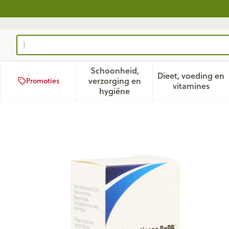
Ga naar de inhoud
Product, merk, categorie...
Schoonheid,
Dieet, voeding en
verzorging en
Promoties
Toon submenu voor Schoonhei
Toon subm
vitamines
hygiëne
Hydrocortisone Bepb Comp