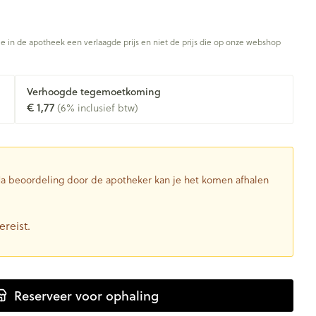
je in de apotheek een verlaagde prijs en niet de prijs die op onze webshop
Verhoogde tegemoetkoming
€ 1,77
(6% inclusief btw)
 Na beoordeling door de apotheker kan je het komen afhalen
ereist.
Reserveer
voor ophaling