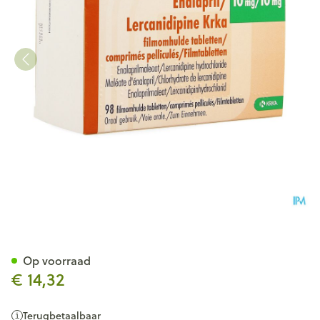
Enalapril/lercanidipine Krka 
Op voorraad
€ 14,32
Terugbetaalbaar