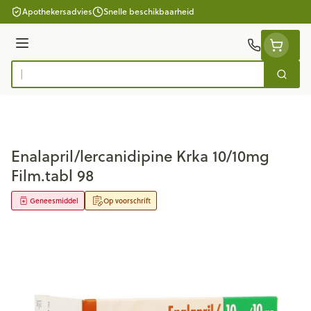
Ga naar de inhoud
Apothekersadvies
Snelle beschikbaarheid
Menu
Zoek
Product, merk, categorie...
Enalapril/lercanidipine Krka 10/10mg
Film.tabl 98
Geneesmiddel
Op voorschrift