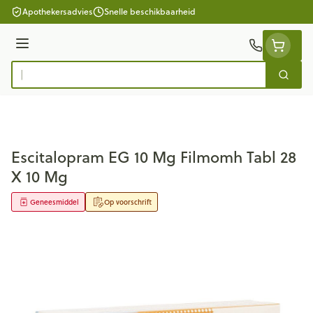
Ga naar de inhoud
Apothekersadvies
Snelle beschikbaarheid
Menu
Zoek
Product, merk, categorie...
Escitalopram EG 10 Mg Filmomh Tabl 28
X 10 Mg
Geneesmiddel
Op voorschrift