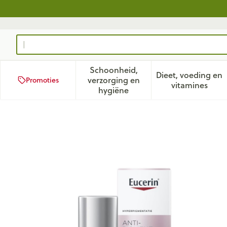
Ga naar de inhoud
Product, merk, categorie...
Schoonheid,
Dieet, voeding en
verzorging en
Promoties
Toon submenu voor Schoonhei
Toon subm
vitamines
hygiëne
Eucerin A/pigment Nachtcr