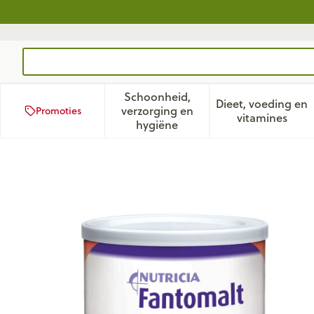
Ga naar de inhoud
Product, merk, categorie...
Schoonheid,
Dieet, voeding en
verzorging en
Promoties
Toon submenu voor Schoonhei
Toon subm
vitamines
hygiëne
Fantomalt Pdr Instant 400g