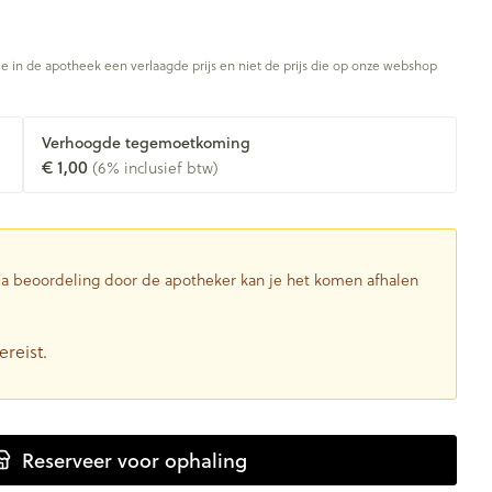
je in de apotheek een verlaagde prijs en niet de prijs die op onze webshop
Verhoogde tegemoetkoming
€ 1,00
(6% inclusief btw)
 Na beoordeling door de apotheker kan je het komen afhalen
ereist.
Reserveer
voor ophaling