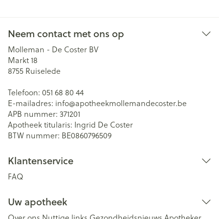
Neem contact met ons op
Molleman - De Coster BV
Markt 18
8755
Ruiselede
Telefoon:
051 68 80 44
E-mailadres:
info@
apotheekmollemandecoster.be
APB nummer:
371201
Apotheek titularis:
Ingrid De Coster
BTW nummer:
BE0860796509
Klantenservice
FAQ
Uw apotheek
Over ons
Nuttige links
Gezondheidsnieuws
Apotheker