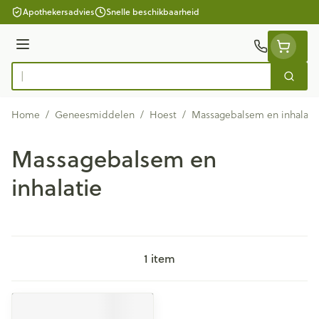
Ga naar de inhoud
Apothekersadvies
Snelle beschikbaarheid
Menu
Zoek
Product, merk, categorie...
Home
/
Geneesmiddelen
/
Hoest
/
Massagebalsem en inhalati
Massagebalsem en
inhalatie
1
item