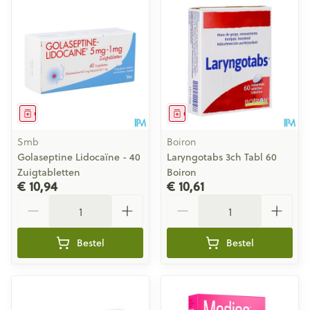
Geneesmiddel
Geneesmiddel
Smb
Boiron
Golaseptine Lidocaïne - 40
Laryngotabs 3ch Tabl 60
Zuigtabletten
Boiron
€ 10,94
€ 10,61
Aantal
Aantal
Bestel
Bestel