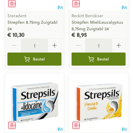
Geneesmiddel
Geneesmiddel
Steradent
Reckitt Benckiser
Strepfen 8.75mg Zuigtabl
Strepfen Miel&eucalyptus
24
8,75mg Zuigtabl 24
€ 10,30
€ 8,95
Aantal
Aantal
Bestel
Bestel
Geneesmiddel
Geneesmiddel