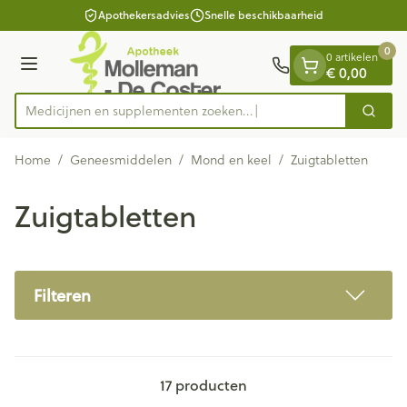
Dia 1 van 1
Ga naar de inhoud
Apothekersadvies
Snelle beschikbaarheid
0
0 artikelen
Menu
€ 0,00
Medicijnen en supplementen
Zoek
Product, merk, categorie...
Home
/
Geneesmiddelen
/
Mond en keel
/
Zuigtabletten
Zuigtabletten
Filteren
17
producten