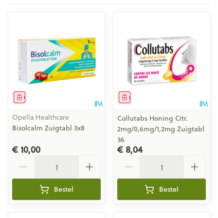
Geneesmiddel
Geneesmiddel
Opella Healthcare
Collutabs Honing Citr.
Bisolcalm Zuigtabl 3x8
2mg/0,6mg/1,2mg Zuigtabl
36
€ 10,00
€ 8,04
Aantal
Aantal
Bestel
Bestel