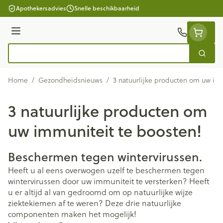
Ga naar de inhoud
Apothekersadvies
Snelle beschikbaarheid
Menu
Zoek
Product, merk, categorie...
Home
/
Gezondheidsnieuws
/
3 natuurlijke producten om uw im
3 natuurlijke producten om
uw immuniteit te boosten!
Beschermen tegen wintervirussen.
Heeft u al eens overwogen uzelf te beschermen tegen
wintervirussen door uw immuniteit te versterken? Heeft
u er altijd al van gedroomd om op natuurlijke wijze
ziektekiemen af te weren? Deze drie natuurlijke
componenten maken het mogelijk!