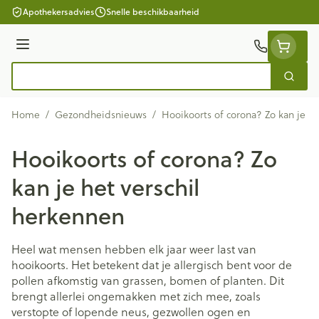
Ga naar de inhoud
Apothekersadvies
Snelle beschikbaarheid
Menu
Zoek
Product, merk, categorie...
Home
/
Gezondheidsnieuws
/
Hooikoorts of corona? Zo kan je he
Hooikoorts of corona? Zo
kan je het verschil
herkennen
Heel wat mensen hebben elk jaar weer last van
hooikoorts. Het betekent dat je allergisch bent voor de
pollen afkomstig van grassen, bomen of planten. Dit
brengt allerlei ongemakken met zich mee, zoals
verstopte of lopende neus, gezwollen ogen en