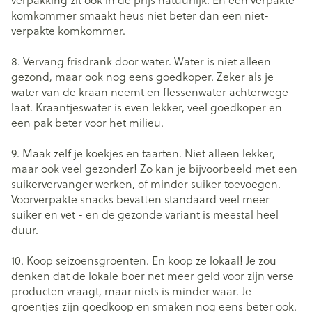
verpakking zit ook in de prijs natuurlijk. En een verpakte
komkommer smaakt heus niet beter dan een niet-
verpakte komkommer.
8. Vervang frisdrank door water. Water is niet alleen
gezond, maar ook nog eens goedkoper. Zeker als je
water van de kraan neemt en flessenwater achterwege
laat. Kraantjeswater is even lekker, veel goedkoper en
een pak beter voor het milieu.
9. Maak zelf je koekjes en taarten. Niet alleen lekker,
maar ook veel gezonder! Zo kan je bijvoorbeeld met een
suikervervanger werken, of minder suiker toevoegen.
Voorverpakte snacks bevatten standaard veel meer
suiker en vet - en de gezonde variant is meestal heel
duur.
10. Koop seizoensgroenten. En koop ze lokaal! Je zou
denken dat de lokale boer net meer geld voor zijn verse
producten vraagt, maar niets is minder waar. Je
groentjes zijn goedkoop en smaken nog eens beter ook.