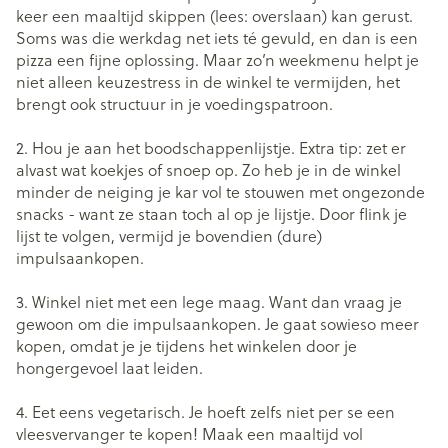
keer een maaltijd skippen (lees: overslaan) kan gerust.
Soms was die werkdag net iets té gevuld, en dan is een
pizza een fijne oplossing. Maar zo’n weekmenu helpt je
niet alleen keuzestress in de winkel te vermijden, het
brengt ook structuur in je voedingspatroon.
2. Hou je aan het boodschappenlijstje. Extra tip: zet er
alvast wat koekjes of snoep op. Zo heb je in de winkel
minder de neiging je kar vol te stouwen met ongezonde
snacks - want ze staan toch al op je lijstje. Door flink je
lijst te volgen, vermijd je bovendien (dure)
impulsaankopen.
3. Winkel niet met een lege maag. Want dan vraag je
gewoon om die impulsaankopen. Je gaat sowieso meer
kopen, omdat je je tijdens het winkelen door je
hongergevoel laat leiden.
4. Eet eens vegetarisch. Je hoeft zelfs niet per se een
vleesvervanger te kopen! Maak een maaltijd vol