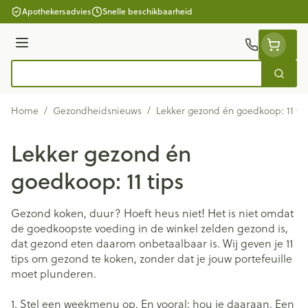
Ga naar de inhoud
Apothekersadvies
Snelle beschikbaarheid
Menu
Zoek
Product, merk, categorie...
Home
/
Gezondheidsnieuws
/
Lekker gezond én goedkoop: 11 ti
Lekker gezond én
goedkoop: 11 tips
Gezond koken, duur? Hoeft heus niet! Het is niet omdat
de goedkoopste voeding in de winkel zelden gezond is,
dat gezond eten daarom onbetaalbaar is. Wij geven je 11
tips om gezond te koken, zonder dat je jouw portefeuille
moet plunderen.
1. Stel een weekmenu op. En vooral: hou je daaraan. Een