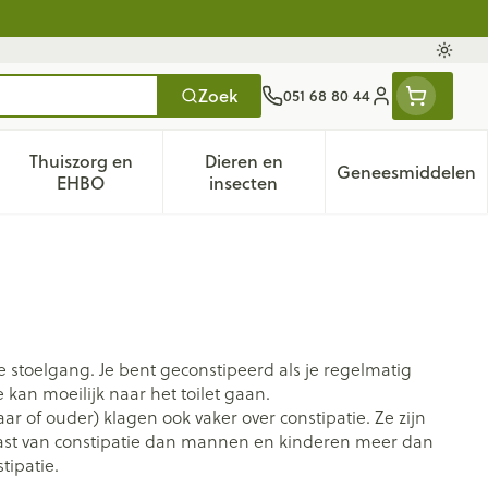
Oversc
Zoek
051 68 80 44
Klant menu
Thuiszorg en
Dieren en
Geneesmiddelen
tegorie
50+ categorie
enu voor Natuur geneeskunde categorie
Toon submenu voor Thuiszorg en EHBO categorie
Toon submenu voor Dieren en 
Toon subm
EHBO
insecten
 stoelgang. Je bent geconstipeerd als je regelmatig
 kan moeilijk naar het toilet gaan.
 of ouder) klagen ook vaker over constipatie. Ze zijn
last van constipatie dan mannen en kinderen meer dan
ipatie.