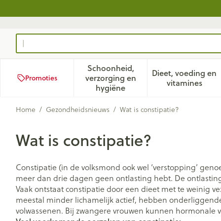
Ga naar de inhoud
Product, merk, categorie...
Schoonheid,
Dieet, voeding en
verzorging en
Promoties
Toon submenu voor Schoonhei
Toon subm
vitamines
hygiëne
Home
/
Gezondheidsnieuws
/
Wat is constipatie?
Wat is constipatie?
Constipatie (in de volksmond ook wel ‘verstopping’ geno
meer dan drie dagen geen ontlasting hebt. De ontlasting b
Vaak ontstaat constipatie door een dieet met te weinig v
meestal minder lichamelijk actief, hebben onderliggend
volwassenen. Bij zwangere vrouwen kunnen hormonale ve