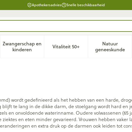
Apothekersadvies
Snelle beschikbaarheid
Zwangerschap en
Natuur
Vitaliteit 50+
d, verzorging en hygiëne categorie
enu voor Dieet, voeding en vitamines categorie
Toon submenu voor Zwangerschap en kinderen ca
Toon submenu voor Vitaliteit 
Toon subm
kinderen
geneeskunde
emd) wordt gedefinieerd als het hebben van een harde, droge
lijft te lang in de dikke darm, de stoelgang wordt hard en je
ezels en onvoldoende waterinname. Oudere volwassenen (65 jaar
e ziektes en eten minder gevarieerd. Vrouwen hebben vaker 
randeringen en extra druk op de darmen ook leiden tot const