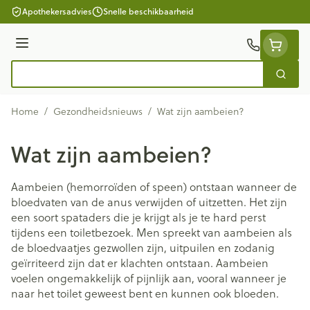
Ga naar de inhoud
Apothekersadvies
Snelle beschikbaarheid
Menu
Zoek
Product, merk, categorie...
Home
/
Gezondheidsnieuws
/
Wat zijn aambeien?
Wat zijn aambeien?
Aambeien (hemorroïden of speen) ontstaan wanneer de
bloedvaten van de anus verwijden of uitzetten. Het zijn
een soort spataders die je krijgt als je te hard perst
tijdens een toiletbezoek. Men spreekt van aambeien als
de bloedvaatjes gezwollen zijn, uitpuilen en zodanig
geïrriteerd zijn dat er klachten ontstaan. Aambeien
voelen ongemakkelijk of pijnlijk aan, vooral wanneer je
naar het toilet geweest bent en kunnen ook bloeden.