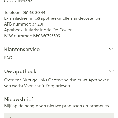
8755
Ruiselede
Telefoon:
051 68 80 44
E-mailadres:
info@
apotheekmollemandecoster.be
APB nummer:
371201
Apotheek titularis:
Ingrid De Coster
BTW nummer:
BE0860796509
Klantenservice
FAQ
Uw apotheek
Over ons
Nuttige links
Gezondheidsnieuws
Apotheker
van wacht
Voorschrift
Zorgtarieven
Nieuwsbrief
Blijf op de hoogte van nieuwe producten en promoties
E-mail adres