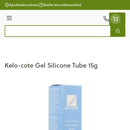
Ga naar de inhoud
Apothekersadvies
Snelle beschikbaarheid
Menu
Zoek
Product, merk, categorie...
Kelo-cote Gel Silicone Tube 15g