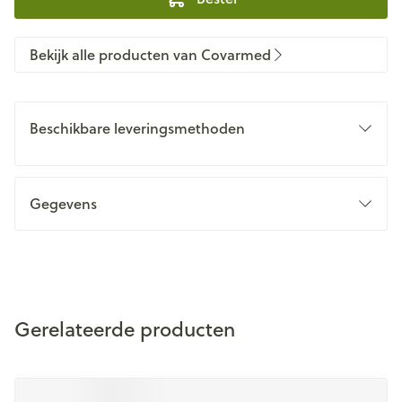
Bekijk alle producten van Covarmed
Beschikbare leveringsmethoden
Gegevens
Gerelateerde producten
Navigeren door de elementen van de carrousel is mogelijk m
Druk om carrousel over te slaan
Druk op om naar carrouselnavigatie te gaan