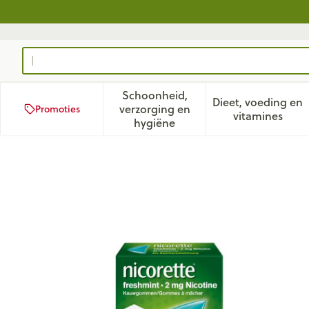
Ga naar de inhoud
Product, merk, categorie...
Schoonheid,
Dieet, voeding en
verzorging en
Promoties
Toon submenu voor Schoonhei
Toon subm
vitamines
hygiëne
Nicorette Freshmint Kauwg