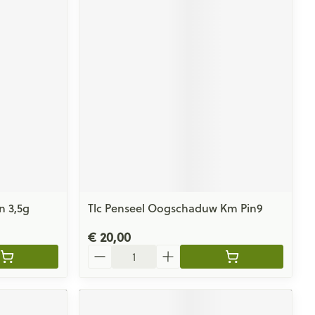
 3,5g
Tlc Penseel Oogschaduw Km Pin9
€ 20,00
Aantal