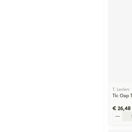
T. Leclerc
Tlc Oap 
€ 26,48
Aantal