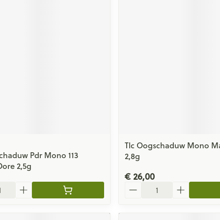
Tlc Oogschaduw Mono Ma
schaduw Pdr Mono 113
2,8g
ore 2,5g
€ 26,00
Aantal