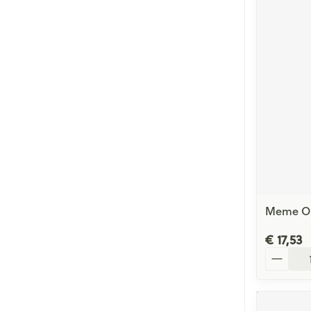
Meme Oa
€ 17,53
Aantal