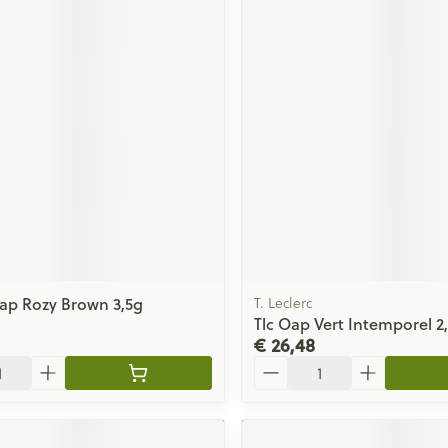
p Rozy Brown 3,5g
T. Leclerc
Tlc Oap Vert Intemporel 2
€ 26,48
Aantal