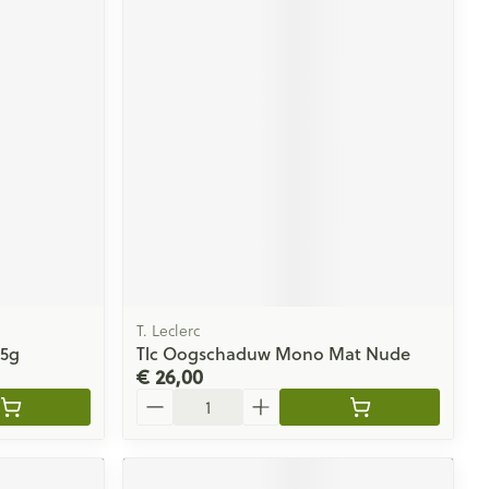
T. Leclerc
,5g
Tlc Oogschaduw Mono Mat Nude
€ 26,00
Aantal