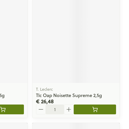
T. Leclerc
,5g
Tlc Oap Noisette Supreme 2,5g
€ 26,48
Aantal