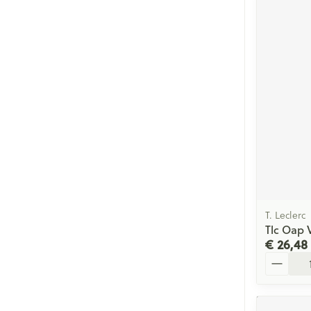
T. Leclerc
Tlc Oap V
€ 26,48
Aantal