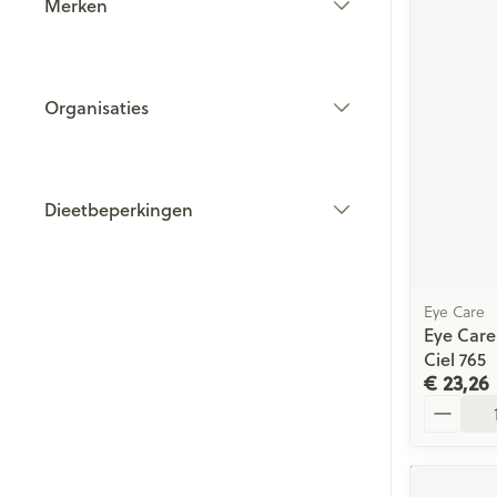
Merken
filter
Organisaties
filter
Dieetbeperkingen
filter
Eye Care
Eye Car
Ciel 765
€ 23,26
Aantal