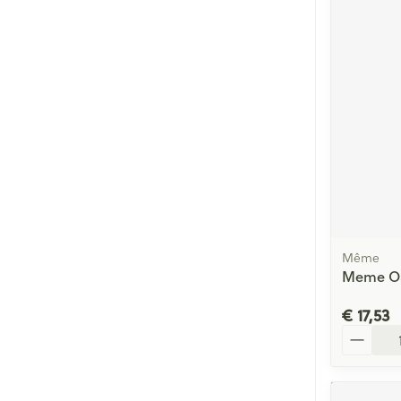
Même
Meme Oap
€ 17,53
Aantal