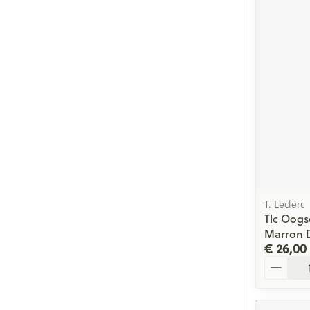
T. Leclerc
Tlc Oog
Marron D
€ 26,00
Aantal