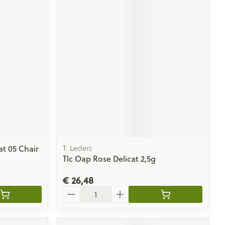
t 05 Chair
T. Leclerc
Tlc Oap Rose Delicat 2,5g
€ 26,48
Aantal