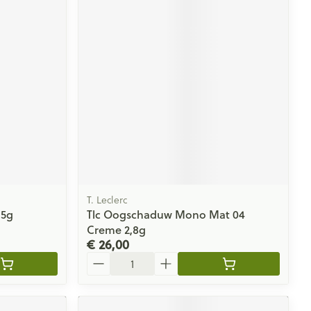
T. Leclerc
,5g
Tlc Oogschaduw Mono Mat 04
Creme 2,8g
€ 26,00
Aantal