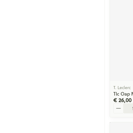
T. Leclerc
Tlc Oap 
€ 26,00
Aantal