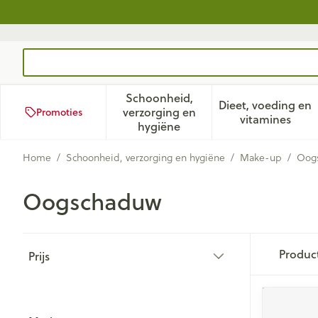
Ga naar de inhoud
Product, merk, categorie...
Schoonheid,
Dieet, voeding en
verzorging en
Promoties
Toon submenu voor Schoonhei
Toon subm
vitamines
hygiëne
Home
/
Schoonheid, verzorging en hygiëne
/
Make-up
/
Oog
Oogschaduw
Doorgaan naar productlijst
Produc
Prijs
filter