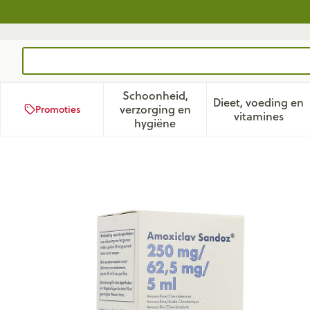
Ga naar de inhoud
Product, merk, categorie...
Schoonheid,
Dieet, voeding en
verzorging en
Promoties
Toon submenu voor Schoonhei
Toon subm
vitamines
hygiëne
Amoxiclav Sandoz 250mg/5