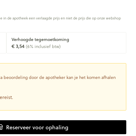
je in de apotheek een verlaagde prijs en niet de prijs die op onze webshop
Verhoogde tegemoetkoming
€ 3,54
(6% inclusief btw)
 Na beoordeling door de apotheker kan je het komen afhalen
ereist.
Reserveer
voor ophaling