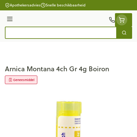
Ga naar de inhoud
Apothekersadvies
Snelle beschikbaarheid
Menu
Zoek
Product, merk, categorie...
Arnica Montana 4ch Gr 4g Boiron
Geneesmiddel