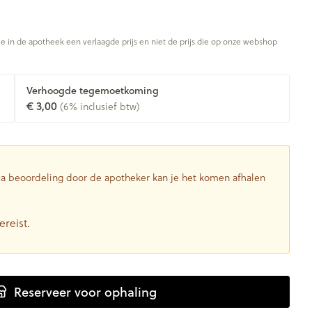
je in de apotheek een verlaagde prijs en niet de prijs die op onze webshop
Verhoogde tegemoetkoming
€ 3,00
(6% inclusief btw)
 Na beoordeling door de apotheker kan je het komen afhalen
ereist.
Reserveer
voor ophaling