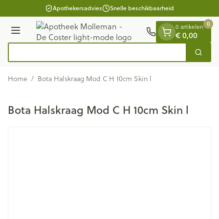
Dia 1 van 1
Ga naar de inhoud
Apothekersadvies
Snelle beschikbaarheid
0
0 artikelen
€ 0,00
Menu
Op
Zoek
Product, merk, categorie...
Home
/
Bota Halskraag Mod C H 10cm Skin l
Bota Halskraag Mod C H 10cm Skin l